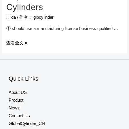
Essentials
Cylinders
Hilda
/ 作者：
glbcylinder
① should use a manufacturing license business qualified …
Standard
查看全文 »
For
The
Use
Of
Quick Links
Liquefied
Petroleum
About US
Gas
Product
Cylinders
News
Contact Us
GlobalCylinder_CN