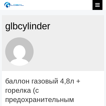
跳
MAI
至
内
MEN
容
glbcylinder
баллон газовый 4,8л +
горелка (с
предохранительным