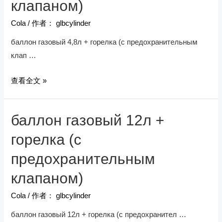
клапаном)
Cola
/ 作者：
glbcylinder
баллон газовый 4,8л + горелка (с предохранительным
клап …
баллон газовый 4,8л
查看全文 »
+
горелка
баллон газовый 12л +
(с
предохранительным
горелка (с
клапаном)
предохранительным
клапаном)
Cola
/ 作者：
glbcylinder
баллон газовый 12л + горелка (с предохранител …