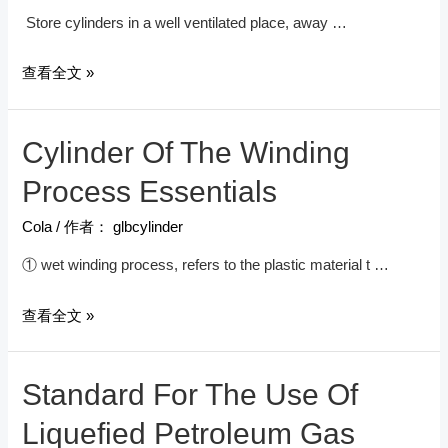
Store cylinders in a well ventilated place, away …
Safe
查看全文 »
Instruction
Of
Cylinder Of The Winding
LPG
Cylinder
Process Essentials
Using
Cola
/ 作者：
glbcylinder
① wet winding process, refers to the plastic material t …
Cylinder
查看全文 »
Of
The
Standard For The Use Of
Winding
Process
Liquefied Petroleum Gas