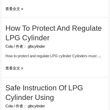
баллон газовый 12л
查看全文 »
+
горелка
How To Protect And Regulate
(с
предохранительным
LPG Cylinder
клапаном)
Cola
/ 作者：
glbcylinder
How to protect and regulate LPG cylinder Cylinders must …
How
查看全文 »
To
Protect
Safe Instruction Of LPG
And
Regulate
Cylinder Using
LPG
Cola
/ 作者：
glbcylinder
Cylinder